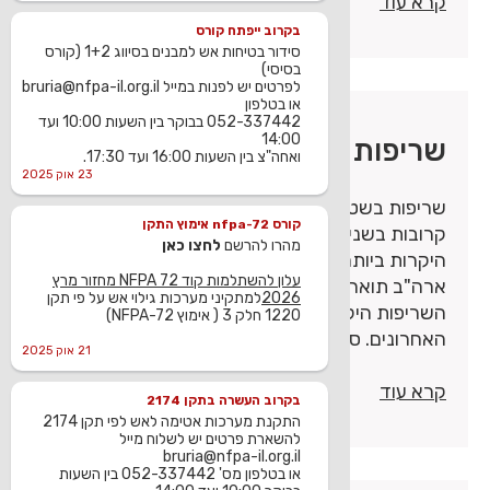
קרא עוד
בקרוב ייפתח קורס
סידור בטיחות אש למבנים בסיווג 1+2 (קורס
בסיסי)
לפרטים יש לפנות במייל bruria@nfpa-il.org.il
או בטלפון
052-337442 בבוקר בין השעות 10:00 ועד
14:00
שריפות חורש, יער ועשבייה
ואחה"צ בין השעות 16:00 ועד 17:30.
23 אוק 2025
שריפות בשטח יערי / אורבני היו בחדשות לעיתים
קורס nfpa-72 אימוץ התקן
קרובות בשנים האחרונות. תשעה מתוך 25 השריפות
מהרו להרשם
לחצו כאן
היקרות ביותר (מבחינת אובדן רכוש) בהיסטוריה של
עלון להשתלמות קוד NFPA 72 מחזור מרץ
ארה"ב תוארו כשרפות בשטח יערי / אורבני. שמונת
2026
למתקיני מערכות גילוי אש על פי תקן
השריפות היקרות ביותר היו בשני העשורים
1220 חלק 3 ( אימוץ NFPA-72)
האחרונים. סוכנויות פדרליות או
21 אוק 2025
קרא עוד
בקרוב העשרה בתקן 2174
התקנת מערכות אטימה לאש לפי תקן 2174
להשארת פרטים יש לשלוח מייל
bruria@nfpa-il.org.il
או בטלפון מס' 052-337442 בין השעות