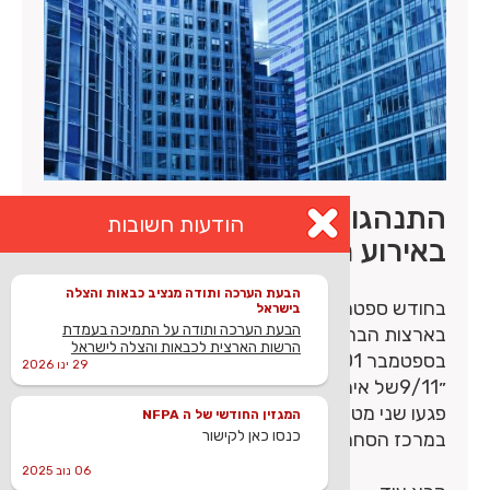
התנהגות מבנים רבי קומות
הודעות חשובות
באירוע מגה טרור
הבעת הערכה ותודה מנציב כבאות והצלה
בחודש ספטמבר השנה צויין ברחבי העולם, ובמיוחד
בישראל
הבעת הערכה ותודה על התמיכה בעמדת
בארצות הברית, מלאת 15 שנה לאירועי ה-11
הרשות הארצית לכבאות והצלה לישראל
בספטמבר 2001 ״ – סדרה הידועים גם בכינוי
29 ינו 2026
״9/11של אירועי התאבדות טרוריסטיים שבמהלכם
פגעו שני מטוסי נוסעים שנחטפו ב״מגדלי התאומים״
המגזין החודשי של ה NFPA
כנסו כאן לקישור
במרכז הסחר העולמי במנהטן וגרמו לקריסתם.
06 נוב 2025