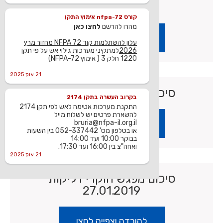
מרץ 2019
קורס nfpa-72 אימוץ התקן
מהרו להרשם
לחצו כאן
להורדה וצפייה לחצו
עלון להשתלמות קוד NFPA 72 מחזור מרץ
2026
למתקיני מערכות גילוי אש על פי תקן
1220 חלק 3 ( אימוץ NFPA-72)
21 אוק 2025
סיכום פורום חינוך 20.2.19
בקרוב העשרה בתקן 2174
התקנת מערכות אטימה לאש לפי תקן 2174
להשארת פרטים יש לשלוח מייל
להורדה וצפייה לחצו
bruria@nfpa-il.org.il
או בטלפון מס' 052-337442 בין השעות
בבוקר 10:00 ועד 14:00
ואחה"צ בין 16:00 ועד 17:30.
21 אוק 2025
סיכום מפגש חוקרי דליקות
27.01.2019
להורדה וצפייה לחצו