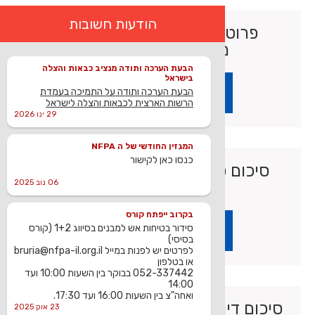
הודעות חשובות
פרוטוקול פורום חוקרי שריפות
מתאריך 28.10.2019
הבעת הערכה ותודה מנציב כבאות והצלה
בישראל
להורדה וצפייה לחצו
הבעת הערכה ותודה על התמיכה בעמדת
הרשות הארצית לכבאות והצלה לישראל
29 ינו 2026
המגזין החודשי של ה NFPA
כנסו כאן לקישור
סיכום פורום 16.04.2019 - פורום
06 נוב 2025
חוקרי דליקות
בקרוב ייפתח קורס
סידור בטיחות אש למבנים בסיווג 1+2 (קורס
להורדה וצפייה לחצו
בסיסי)
לפרטים יש לפנות במייל bruria@nfpa-il.org.il
או בטלפון
052-337442 בבוקר בין השעות 10:00 ועד
14:00
ואחה"צ בין השעות 16:00 ועד 17:30.
סיכום דיון פורום בטיחות בתחבורה 18
23 אוק 2025