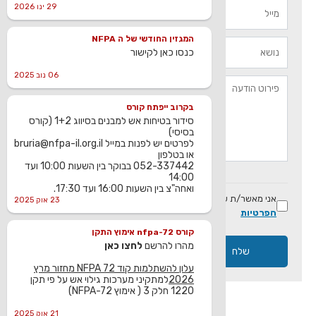
29 ינו 2026
המגזין החודשי של ה NFPA
כנסו כאן לקישור
06 נוב 2025
בקרוב ייפתח קורס
סידור בטיחות אש למבנים בסיווג 1+2 (קורס
בסיסי)
לפרטים יש לפנות במייל bruria@nfpa-il.org.il
או בטלפון
052-337442 בבוקר בין השעות 10:00 ועד
14:00
ואחה"צ בין השעות 16:00 ועד 17:30.
אני מאשר/ת שקראתי ומסכים/ה ל
תנאי השימוש
ו
מדיניות
23 אוק 2025
הפרטיות
קורס nfpa-72 אימוץ התקן
מהרו להרשם
לחצו כאן
עלון להשתלמות קוד NFPA 72 מחזור מרץ
2026
למתקיני מערכות גילוי אש על פי תקן
1220 חלק 3 ( אימוץ NFPA-72)
21 אוק 2025