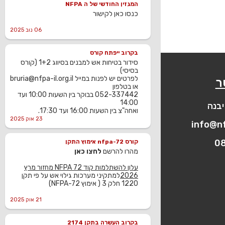
המגזין החודשי של ה NFPA
כנסו כאן לקישור
06 נוב 2025
בקרוב ייפתח קורס
סידור בטיחות אש למבנים בסיווג 1+2 (קורס
בסיסי)
לפרטים יש לפנות במייל bruria@nfpa-il.org.il
ר
או בטלפון
052-337442 בבוקר בין השעות 10:00 ועד
14:00
ואחה"צ בין השעות 16:00 ועד 17:30.
23 אוק 2025
info@nf
0
קורס nfpa-72 אימוץ התקן
מהרו להרשם
לחצו כאן
עלון להשתלמות קוד NFPA 72 מחזור מרץ
2026
למתקיני מערכות גילוי אש על פי תקן
1220 חלק 3 ( אימוץ NFPA-72)
21 אוק 2025
בקרוב העשרה בתקן 2174